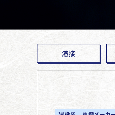
溶接
建設業
重機メーカ