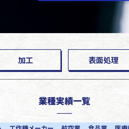
加工
表面処理
業種実績一覧
ー
工作機メーカー
航空業
食品業
医療