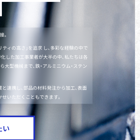
溶接。
リティの高さ」を追求 し、多彩な経験の中で
化した加工事業者が大半の中、私たちは各
ら大型機械まで、鉄・アルミニウム・ステン
業と連携し、部品の材料発注から加工、表面
せいただくこともできます。
たい