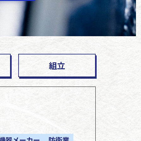
組立
機器メーカー
防衛業