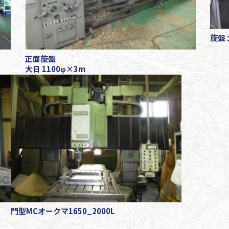
旋盤 
正面旋盤
大日 1100φ×3m
門型MCオークマ1650_2000L