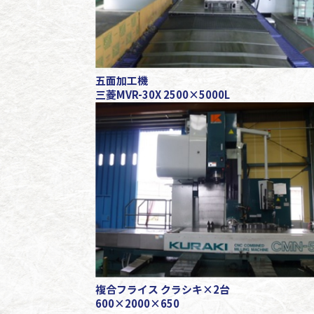
五面加工機
三菱MVR-30X 2500×5000L
複合フライス クラシキ×2台
600×2000×650